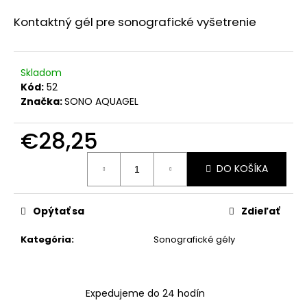
á
Kontaktný gél pre sonografické vyšetrenie
j
s
ť
Skladom
?
Kód:
52
Značka:
SONO AQUAGEL
€28,25
Jednotková
HĽADAŤ
DO KOŠÍKA
cena:
Opýtať sa
Zdieľať
O
d
Kategória
:
Sonografické gély
p
o
r
ú
Expedujeme do 24 hodín