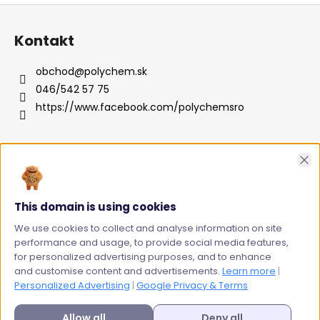
Z
á
Kontakt
p
ä
obchod
@
polychem.sk
t
046/542 57 75
i
https://www.facebook.com/polychemsro
e
Cl
Informácie pre vás
Doprava a platba
This domain is using cookies
Obchodné podmienky
We use cookies to collect and analyse information on site
Podmienky ochrany osobných údajov
performance and usage, to provide social media features,
Kontakty
for personalized advertising purposes, and to enhance
and customise content and advertisements.
Learn more
|
Personalized Advertising
|
Google Privacy & Terms
Vytvoril Shoptet
Allow all
Deny all