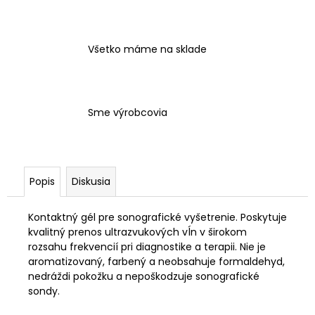
č
a
m
e
Všetko máme na sklade
SONO
AQUAGEL
Sme výrobcovia
5000G
€28,25
Popis
Diskusia
Kontaktný gél pre sonografické vyšetrenie. Poskytuje
kvalitný prenos ultrazvukových vĺn v širokom
rozsahu frekvencií pri diagnostike a terapii. Nie je
aromatizovaný, farbený a neobsahuje formaldehyd,
nedráždi pokožku a nepoškodzuje sonografické
sondy.